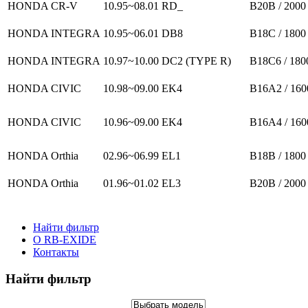
HONDA CR-V
10.95~08.01
RD_
B20B / 2000
HONDA INTEGRA
10.95~06.01
DB8
B18C / 1800
HONDA INTEGRA
10.97~10.00
DC2 (TYPE R)
B18C6 / 180
HONDA CIVIC
10.98~09.00
EK4
B16A2 / 160
HONDA CIVIC
10.96~09.00
EK4
B16A4 / 160
HONDA Orthia
02.96~06.99
EL1
B18B / 1800
HONDA Orthia
01.96~01.02
EL3
B20B / 2000
Найти фильтр
О RB-EXIDE
Контакты
Найти фильтр