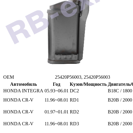
ОЕМ
25420P56003, 25420P56003
Автомобиль
Год
Кузов/Мощность
Двигатель/
HONDA INTEGRA
05.93~06.01
DC2
B18C / 1800
HONDA CR-V
11.96~08.01
RD1
B20B / 2000
HONDA CR-V
01.97~01.01
RD2
B20B / 2000
HONDA CR-V
11.96~08.01
RD3
B20B / 2000