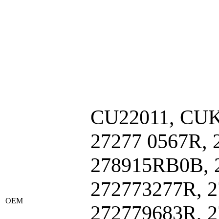
CU22011, CUK 
27277 0567R,
278915RB0B, 
272773277R, 2
ОЕМ
272779683R, 