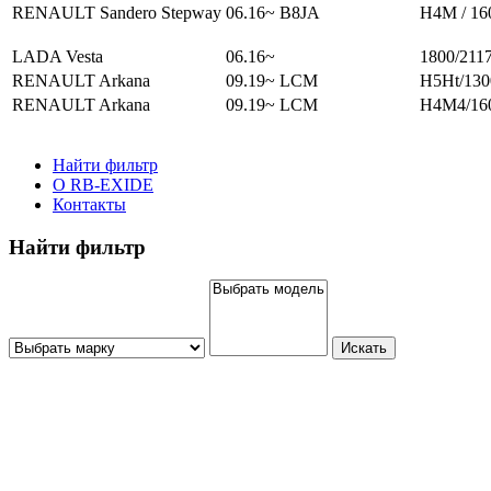
RENAULT Sandero Stepway
06.16~
B8JA
H4M / 16
LADA Vesta
06.16~
1800/211
RENAULT Arkana
09.19~
LCM
H5Ht/130
RENAULT Arkana
09.19~
LCM
H4M4/16
Найти фильтр
О RB-EXIDE
Контакты
Найти фильтр
Искать