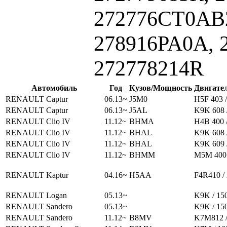
272776CT0AB2
278916PA0A, 
272778214R
Автомобиль
Год
Кузов/Мощность
Двигате
RENAULT Captur
06.13~
J5M0
H5F 403 /
RENAULT Captur
06.13~
J5AL
K9K 608 
RENAULT Clio IV
11.12~
BHMA
H4B 400 
RENAULT Clio IV
11.12~
BHAL
K9K 608 
RENAULT Clio IV
11.12~
BHAL
K9K 609 
RENAULT Clio IV
11.12~
BHMM
M5M 400 
RENAULT Kaptur
04.16~
H5AA
F4R410 /
RENAULT Logan
05.13~
K9K / 15
RENAULT Sandero
05.13~
K9K / 15
RENAULT Sandero
11.12~
B8MV
K7M812 /