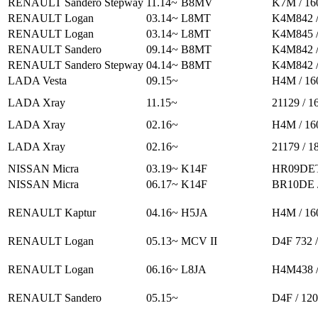
RENAULT Sandero Stepway
11.14~
B8MV
K7M / 16
RENAULT Logan
03.14~
L8MT
K4M842 /
RENAULT Logan
03.14~
L8MT
K4M845 /
RENAULT Sandero
09.14~
B8MT
K4M842 /
RENAULT Sandero Stepway
04.14~
B8MT
K4M842 /
LADA Vesta
09.15~
H4M / 16
LADA Xray
11.15~
21129 / 1
LADA Xray
02.16~
H4M / 16
LADA Xray
02.16~
21179 / 1
NISSAN Micra
03.19~
K14F
HR09DET
NISSAN Micra
06.17~
K14F
BR10DE /
RENAULT Kaptur
04.16~
H5JA
H4M / 16
RENAULT Logan
05.13~
MCV II
D4F 732 /
RENAULT Logan
06.16~
L8JA
H4M438 /
RENAULT Sandero
05.15~
D4F / 12