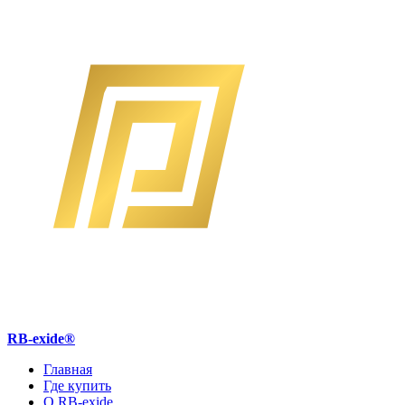
RB-exide
®
Главная
Где купить
О RB-exide