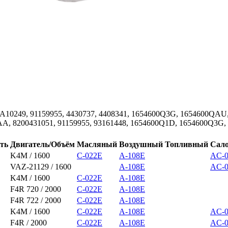
A10249, 91159955, 4430737, 4408341, 1654600Q3G, 1654600QAU
QAA, 8200431051, 91159955, 93161448, 1654600Q1D, 1654600Q3G
ть
Двигатель/Объём
Масляный
Воздушный
Топливный
Сал
K4M / 1600
C-022E
A-108E
AC-
VAZ-21129 / 1600
A-108E
AC-
K4M / 1600
C-022E
A-108E
F4R 720 / 2000
C-022E
A-108E
F4R 722 / 2000
C-022E
A-108E
K4M / 1600
C-022E
A-108E
AC-
F4R / 2000
C-022E
A-108E
AC-