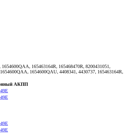
, 1654600QAA, 165463164R, 165468470R, 8200431051,
, 1654600QAA, 1654600QAU, 4408341, 4430737, 165463164R,
онный
АКПП
049E
049E
049E
049E