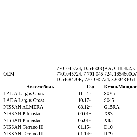
7701045724, 1654600QAA, C1858/2, C
ОЕМ
7701045724, 7 701 045 724, 1654600
165468470R, 7701045724, 8200431051
Автомобиль
Год
Кузов/Мощнос
LADA Largus Cross
11.14~
S0Y5
LADA Largus Cross
10.17~
S045
NISSAN ALMERA
08.12~
G15RA
NISSAN Primastar
06.01~
X83
NISSAN Primastar
06.01~
X83
NISSAN Terrano III
01.15~
D10
NISSAN Terrano III
01.14~
H79