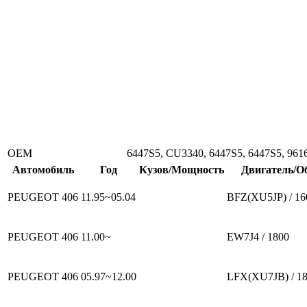
ОЕМ
6447S5, CU3340, 6447S5, 6447S5, 961
Автомобиль
Год
Кузов/Мощность
Двигатель/О
PEUGEOT 406
11.95~05.04
BFZ(XU5JP) / 16
PEUGEOT 406
11.00~
EW7J4 / 1800
PEUGEOT 406
05.97~12.00
LFX(XU7JB) / 1