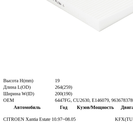
Высота H(mm)
19
Длина L(OD)
264(259)
Ширина W(ID)
200(190)
ОЕМ
6447FG, CU2630, E146079, 963678378
Автомобиль
Год
Кузов/Мощность
Двиг
CITROEN Xantia Estate
10.97~08.05
KFX(TU3