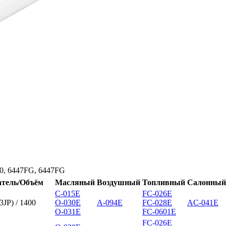
0, 6447FG, 6447FG
атель/Объём
Масляный
Воздушный
Топливный
Салонный
C-015E
FC-026E
JP) / 1400
O-030E
A-094E
FC-028E
AC-041E
O-031E
FC-0601E
FC-026E