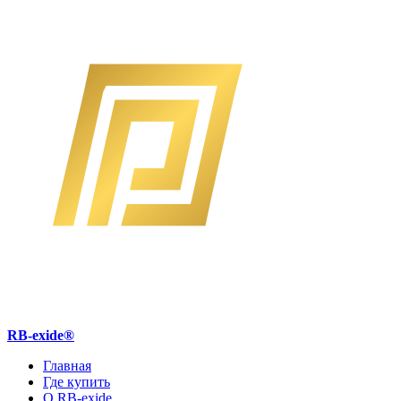
RB-exide
®
Главная
Где купить
О RB-exide