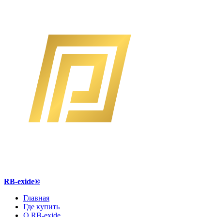
RB-exide
®
Главная
Где купить
О RB-exide