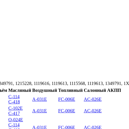
49791, 1215228, 1119616, 1119613, 1115568, 1119613, 1349791,
ъём
Масляный
Воздушный
Топливный
Салонный
АКПП
C-114
A-031E
FC-006E
AC-026E
C-418
C-102E
A-031E
FC-006E
AC-026E
C-417
O-024E
C-114
A-031E
FC-006E
AC-026E