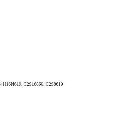
 1X4H16N619, C2S16860, C2S8619