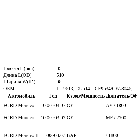
Высота H(mm)
35
Длина L(OD)
510
Ширина W(ID)
98
ОЕМ
1119613, CU5141, CF9534/CFA8046, 13
Автомобиль
Год
Кузов/Мощность
Двигатель/Об
FORD Mondeo
10.00~03.07
GE
AY / 1800
FORD Mondeo
10.00~03.07
GE
MF / 2500
FORD Mondeo II
11.00~03.07
BAP
/ 1800