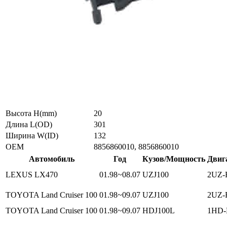
Высота H(mm)
20
Длина L(OD)
301
Ширина W(ID)
132
ОЕМ
8856860010, 8856860010
Автомобиль
Год
Кузов/Мощность
Двиг
LEXUS LX470
01.98~08.07
UZJ100
2UZ-F
TOYOTA Land Cruiser 100
01.98~09.07
UZJ100
2UZ-F
TOYOTA Land Cruiser 100
01.98~09.07
HDJ100L
1HD-