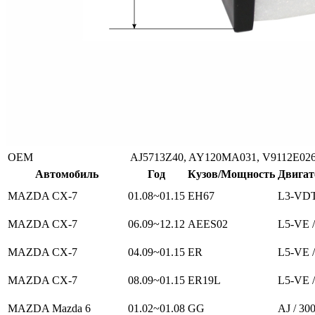
ОЕМ
AJ5713Z40, AY120MA031, V9112E02
Автомобиль
Год
Кузов/Мощность
Двигат
MAZDA CX-7
01.08~01.15
EH67
L3-VDT
MAZDA CX-7
06.09~12.12
AEES02
L5-VE /
MAZDA CX-7
04.09~01.15
ER
L5-VE /
MAZDA CX-7
08.09~01.15
ER19L
L5-VE /
MAZDA Mazda 6
01.02~01.08
GG
AJ / 30