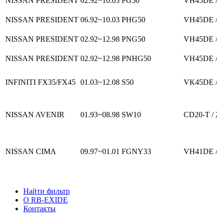
NISSAN PRESIDENT
02.92~10.03
PG50
VH45DE /
NISSAN PRESIDENT
06.92~10.03
PHG50
VH45DE /
NISSAN PRESIDENT
02.92~12.98
PNG50
VH45DE /
NISSAN PRESIDENT
02.92~12.98
PNHG50
VH45DE /
INFINITI FX35/FX45
01.03~12.08
S50
VK45DE /
NISSAN AVENIR
01.93~08.98
SW10
CD20-T / 
NISSAN CIMA
09.97~01.01
FGNY33
VH41DE /
Найти фильтр
О RB-EXIDE
Контакты