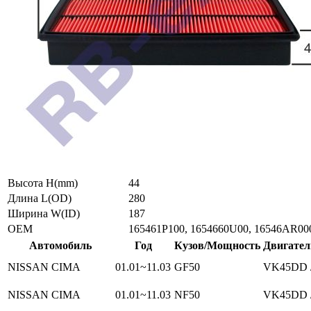
Высота H(mm)
44
Длина L(OD)
280
Ширина W(ID)
187
ОЕМ
165461P100, 1654660U00, 16546AR0
Автомобиль
Год
Кузов/Мощность
Двигател
NISSAN CIMA
01.01~11.03
GF50
VK45DD /
NISSAN CIMA
01.01~11.03
NF50
VK45DD /