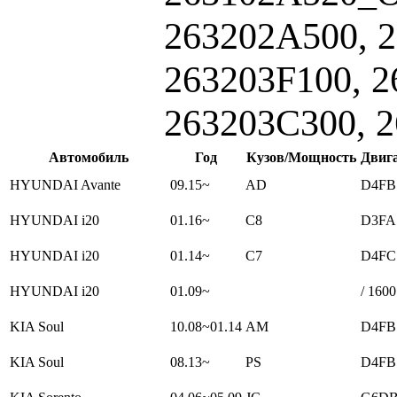
263202A500, 
263203F100, 2
263203C300, 
Автомобиль
Год
Кузов/Мощность
Двиг
HYUNDAI Avante
09.15~
AD
D4FB 
HYUNDAI i20
01.16~
C8
D3FA 
HYUNDAI i20
01.14~
C7
D4FC 
HYUNDAI i20
01.09~
/ 1600
KIA Soul
10.08~01.14
AM
D4FB 
KIA Soul
08.13~
PS
D4FB 