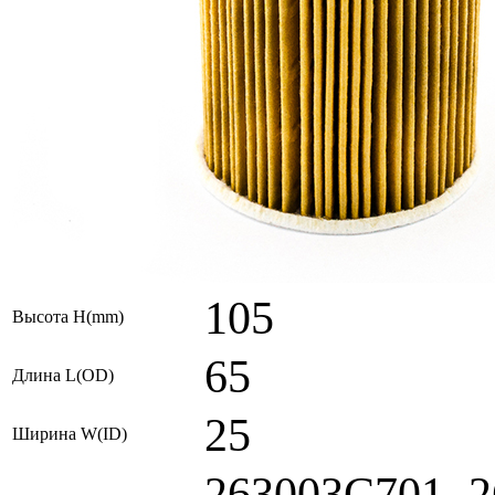
105
Высота H(mm)
65
Длина L(OD)
25
Ширина W(ID)
263003C701, 2