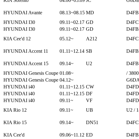
KIA Sorento
04.06~05.09
JC
G6DB 
HYUNDAI Avante
08.13~08.15
MD
D4FB 
HYUNDAI I30
09.11~02.17
GD
D4FC 
HYUNDAI I30
09.11~02.17
GD
D4FB 
KIA Cee'd 12
05.12~
A212
D4FC 
HYUNDAI Accent 11
01.11~12.14
SB
D4FB 
HYUNDAI Accent 15
09.14~
U2
D4FB 
HYUNDAI Genesis Coupe
01.08~
/ 3800
HYUNDAI Genesis Coupe
04.12~
G6DA 
HYUNDAI i40
01.11~12.15
CW
D4FD 
HYUNDAI i40
01.11~12.15
DF
D4FD 
HYUNDAI i40
09.11~
VF
D4FD 
KIA Rio 12
09.11~
UB
U2 / 
KIA Rio 15
09.14~
DN51
D4FC 
KIA Cee'd
09.06~11.12
ED
D4FB 