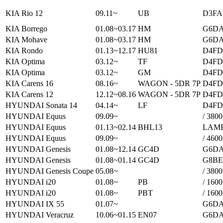
KIA Rio 12
09.11~
UB
D3FA 
KIA Borrego
01.08~03.17
HM
G6DA 
KIA Mohave
01.08~03.17
HM
G6DA 
KIA Rondo
01.13~12.17
HU81
D4FD 
KIA Optima
03.12~
TF
D4FD 
KIA Optima
03.12~
GM
D4FD 
KIA Carens 16
08.16~
WAGON - 5DR 7P
D4FD 
KIA Carens 12
12.12~08.16
WAGON - 5DR 7P
D4FD 
HYUNDAI Sonata 14
04.14~
LF
D4FD 
HYUNDAI Equus
09.09~
/ 3800
HYUNDAI Equus
01.13~02.14
BHL13
LAMB
HYUNDAI Equus
09.09~
/ 4600
HYUNDAI Genesis
01.08~12.14
GC4D
G6DA 
HYUNDAI Genesis
01.08~01.14
GC4D
G8BE 
HYUNDAI Genesis Coupe
05.08~
/ 3800
HYUNDAI i20
01.08~
PB
/ 1600
HYUNDAI i20
01.08~
PBT
/ 1600
HYUNDAI IX 55
01.07~
G6DA 
HYUNDAI Veracruz
10.06~01.15
EN07
G6DA 