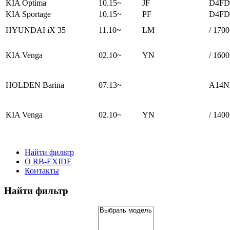
KIA Optima
10.15~
JF
D4FD 
KIA Sportage
10.15~
PF
D4FD 
HYUNDAI iX 35
11.10~
LM
/ 1700
KIA Venga
02.10~
YN
/ 1600
HOLDEN Barina
07.13~
A14NE
KIA Venga
02.10~
YN
/ 1400
Найти фильтр
О RB-EXIDE
Контакты
Найти фильтр