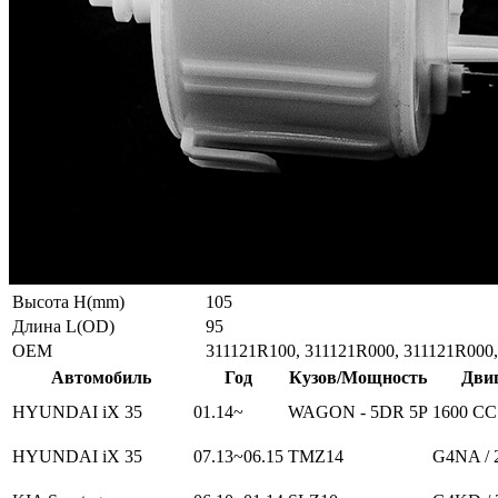
Высота H(mm)
105
Длина L(OD)
95
ОЕМ
311121R100, 311121R000, 311121R000
Автомобиль
Год
Кузов/Мощность
Дви
HYUNDAI iX 35
01.14~
WAGON - 5DR 5P
1600 CC
HYUNDAI iX 35
07.13~06.15
TMZ14
G4NA / 