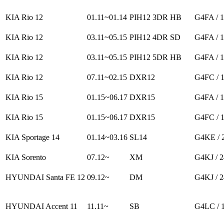
KIA Rio 12
01.11~01.14
PIH12 3DR HB
G4FA / 
KIA Rio 12
03.11~05.15
PIH12 4DR SD
G4FA / 
KIA Rio 12
03.11~05.15
PIH12 5DR HB
G4FA / 
KIA Rio 12
07.11~02.15
DXR12
G4FC / 
KIA Rio 15
01.15~06.17
DXR15
G4FA / 
KIA Rio 15
01.15~06.17
DXR15
G4FC / 
KIA Sportage 14
01.14~03.16
SL14
G4KE / 
KIA Sorento
07.12~
XM
G4KJ / 
HYUNDAI Santa FE 12
09.12~
DM
G4KJ / 
HYUNDAI Accent 11
11.11~
SB
G4LC / 