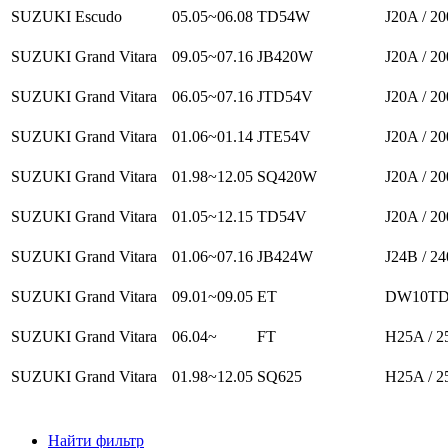
SUZUKI Escudo
05.05~06.08
TD54W
J20A / 20
SUZUKI Grand Vitara
09.05~07.16
JB420W
J20A / 20
SUZUKI Grand Vitara
06.05~07.16
JTD54V
J20A / 20
SUZUKI Grand Vitara
01.06~01.14
JTE54V
J20A / 20
SUZUKI Grand Vitara
01.98~12.05
SQ420W
J20A / 20
SUZUKI Grand Vitara
01.05~12.15
TD54V
J20A / 20
SUZUKI Grand Vitara
01.06~07.16
JB424W
J24B / 24
SUZUKI Grand Vitara
09.01~09.05
ET
DW10TD 
SUZUKI Grand Vitara
06.04~
FT
H25A / 2
SUZUKI Grand Vitara
01.98~12.05
SQ625
H25A / 2
Найти фильтр