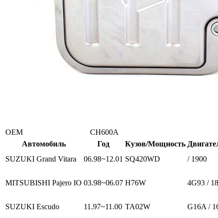
ОЕМ
CH600A
Автомобиль
Год
Кузов/Мощность
Двигате
SUZUKI Grand Vitara
06.98~12.01
SQ420WD
/ 1900
MITSUBISHI Pajero IO
03.98~06.07
H76W
4G93 / 1
SUZUKI Escudo
11.97~11.00
TA02W
G16A / 1