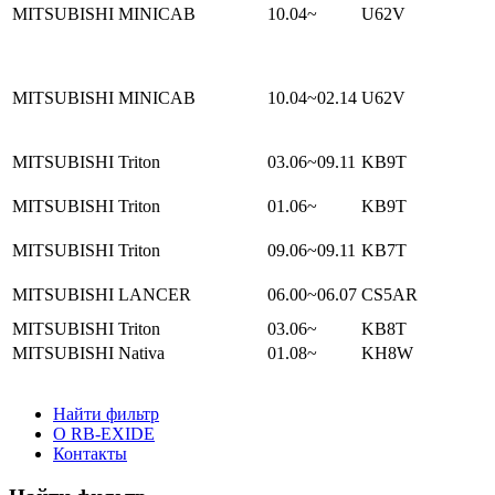
MITSUBISHI MINICAB
10.04~
U62V
MITSUBISHI MINICAB
10.04~02.14
U62V
MITSUBISHI Triton
03.06~09.11
KB9T
MITSUBISHI Triton
01.06~
KB9T
MITSUBISHI Triton
09.06~09.11
KB7T
MITSUBISHI LANCER
06.00~06.07
CS5AR
MITSUBISHI Triton
03.06~
KB8T
MITSUBISHI Nativa
01.08~
KH8W
Найти фильтр
О RB-EXIDE
Контакты