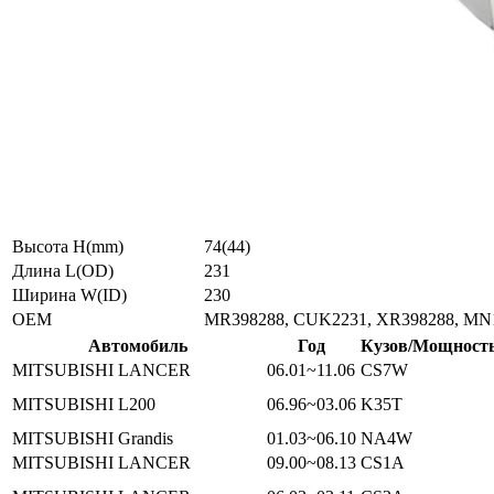
Высота H(mm)
74(44)
Длина L(OD)
231
Ширина W(ID)
230
ОЕМ
MR398288, CUK2231, XR398288, MN1
Автомобиль
Год
Кузов/Мощност
MITSUBISHI LANCER
06.01~11.06
CS7W
MITSUBISHI L200
06.96~03.06
K35T
MITSUBISHI Grandis
01.03~06.10
NA4W
MITSUBISHI LANCER
09.00~08.13
CS1A