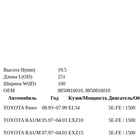
Высота H(mm)
19.5
Длина L(OD)
251
Ширина W(ID)
100
ОЕМ
8850816010, 8850816010
Автомобиль
Год
Кузов/Мощность
Двигатель/О
TOYOTA Paseo
08.95~07.99
EL54
5E-FE / 1500
TOYOTA RAUM
05.97~04.03
EXZ10
5E-FE / 1500
TOYOTA RAUM
07.97~04.03
EXZ15
5E-FE / 1500