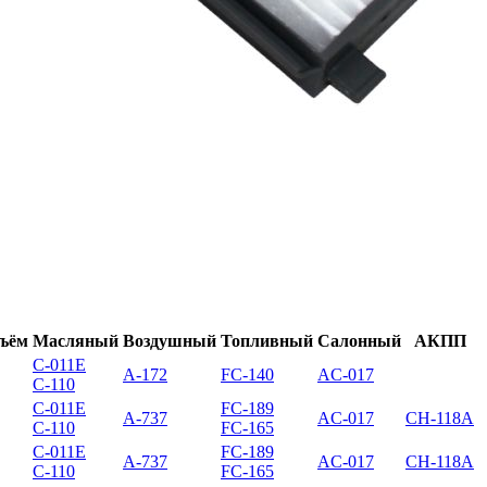
бъём
Масляный
Воздушный
Топливный
Салонный
АКПП
C-011E
A-172
FC-140
AC-017
C-110
C-011E
FC-189
A-737
AC-017
CH-118A
C-110
FC-165
C-011E
FC-189
A-737
AC-017
CH-118A
C-110
FC-165