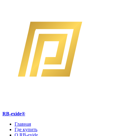
RB-exide
®
Главная
Где купить
О RB-exide