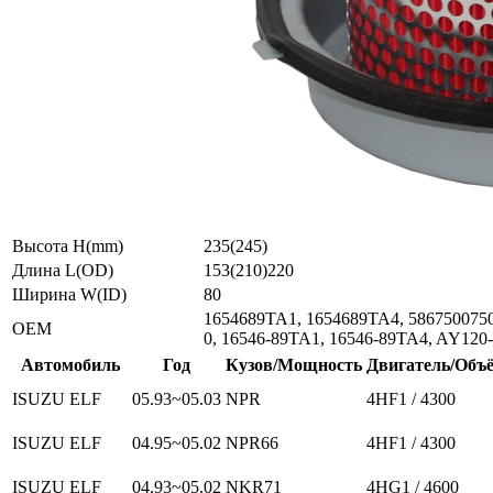
Высота H(mm)
235(245)
Длина L(OD)
153(210)220
Ширина W(ID)
80
1654689TA1, 1654689TA4, 5867500750,
ОЕМ
0, 16546-89TA1, 16546-89TA4, AY12
Автомобиль
Год
Кузов/Мощность
Двигатель/Объ
ISUZU ELF
05.93~05.03
NPR
4HF1 / 4300
ISUZU ELF
04.95~05.02
NPR66
4HF1 / 4300
ISUZU ELF
04.93~05.02
NKR71
4HG1 / 4600