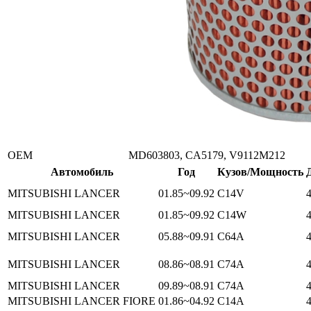
ОЕМ
MD603803, CA5179, V9112M212
Автомобиль
Год
Кузов/Мощность
MITSUBISHI LANCER
01.85~09.92
C14V
MITSUBISHI LANCER
01.85~09.92
C14W
MITSUBISHI LANCER
05.88~09.91
C64A
MITSUBISHI LANCER
08.86~08.91
C74A
MITSUBISHI LANCER
09.89~08.91
C74A
MITSUBISHI LANCER FIORE
01.86~04.92
C14A