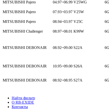
MITSUBISHI Pajero
04.97~06.99
V25WG
6G
MITSUBISHI Pajero
07.93~03.97
V25W
6G
MITSUBISHI Pajero
08.94~03.97
V25C
6G
MITSUBISHI Challenger
08.97~08.01
K99W
6G
MITSUBISHI DEBONAIR
08.92~09.00
S22A
6G
MITSUBISHI DEBONAIR
10.95~09.00
S26A
6G
MITSUBISHI DEBONAIR
08.92~08.95
S27A
6G
Найти фильтр
О RB-EXIDE
Контакты