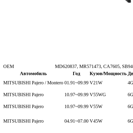
ОЕМ
MD620837, MR571473, CA7605, SB9
Автомобиль
Год
Кузов/Мощность
Дв
MITSUBISHI Pajero / Montero
01.91~09.99
V21W
4G
MITSUBISHI Pajero
10.97~09.99
V55WG
6G
MITSUBISHI Pajero
10.97~09.99
V55W
6G
MITSUBISHI Pajero
04.91~07.00
V45W
6G