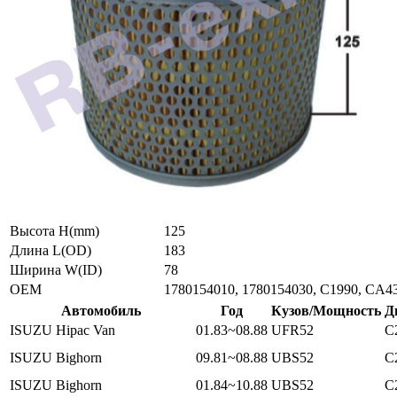
Высота H(mm)
125
Длина L(OD)
183
Ширина W(ID)
78
ОЕМ
1780154010, 1780154030, C1990, CA4
Автомобиль
Год
Кузов/Мощность
Д
ISUZU Hipac Van
01.83~08.88
UFR52
C
ISUZU Bighorn
09.81~08.88
UBS52
C
ISUZU Bighorn
01.84~10.88
UBS52
C