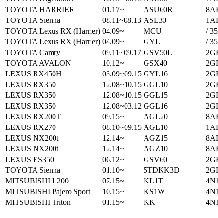
TOYOTA HARRIER
01.17~
ASU60R
8AR
TOYOTA Sienna
08.11~08.13
ASL30
1AR
TOYOTA Lexus RX (Harrier)
04.09~
MCU
/ 3
TOYOTA Lexus RX (Harrier)
04.09~
GYL
/ 3
TOYOTA Camry
09.11~09.17
GSV50L
2GR
TOYOTA AVALON
10.12~
GSX40
2GR
LEXUS RX450H
03.09~09.15
GYL16
2GR
LEXUS RX350
12.08~10.15
GGL10
2GR
LEXUS RX350
12.08~10.15
GGL15
2GR
LEXUS RX350
12.08~03.12
GGL16
2GR
LEXUS RX200T
09.15~
AGL20
8AR
LEXUS RX270
08.10~09.15
AGL10
1AR
LEXUS NX200t
12.14~
AGZ15
8AR
LEXUS NX200t
12.14~
AGZ10
8AR
LEXUS ES350
06.12~
GSV60
2GR
TOYOTA Sienna
01.10~
5TDKK3D
2GR
MITSUBISHI L200
07.15~
KL1T
4N1
MITSUBISHI Pajero Sport
10.15~
KS1W
4N1
MITSUBISHI Triton
01.15~
KK
4N1