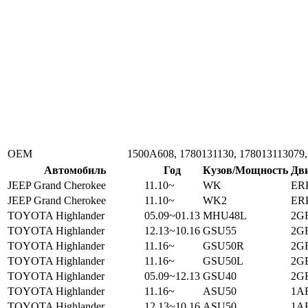
ОЕМ
1500A608, 1780131130, 178013113079,
Автомобиль
Год
Кузов/Мощность
Дв
JEEP Grand Cherokee
11.10~
WK
ERB
JEEP Grand Cherokee
11.10~
WK2
ERB
TOYOTA Highlander
05.09~01.13
MHU48L
2GR
TOYOTA Highlander
12.13~10.16
GSU55
2GR
TOYOTA Highlander
11.16~
GSU50R
2GR
TOYOTA Highlander
11.16~
GSU50L
2GR
TOYOTA Highlander
05.09~12.13
GSU40
2GR
TOYOTA Highlander
11.16~
ASU50
1AR
TOYOTA Highlander
12.13~10.16
ASU50
1AR