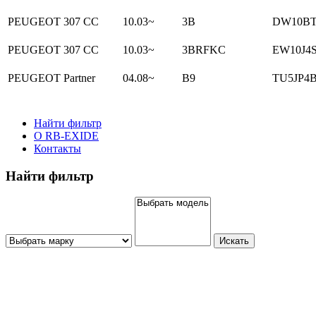
PEUGEOT 307 CC
10.03~
3B
DW10BTE
PEUGEOT 307 CC
10.03~
3BRFKC
EW10J4S 
PEUGEOT Partner
04.08~
B9
TU5JP4B 
Найти фильтр
О RB-EXIDE
Контакты
Найти фильтр
Искать