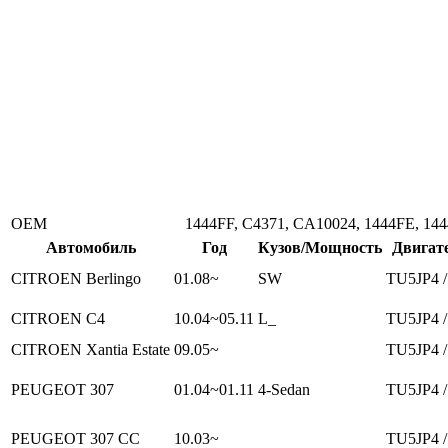
ОЕМ
1444FF, C4371, CA10024, 1444FE, 14
Автомобиль
Год
Кузов/Мощность
Двигат
CITROEN Berlingo
01.08~
SW
TU5JP4 /
CITROEN C4
10.04~05.11
L_
TU5JP4 /
CITROEN Xantia Estate
09.05~
TU5JP4 /
PEUGEOT 307
01.04~01.11
4-Sedan
TU5JP4 /
PEUGEOT 307 CC
10.03~
TU5JP4 /